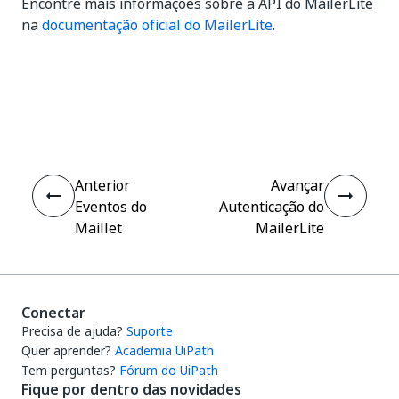
Encontre mais informações sobre a API do MailerLite
na
documentação oficial do MailerLite
.
Sim
Não
thumb_up
thumb_down
Anterior
Avançar
Eventos do
Autenticação do
Maillet
MailerLite
Conectar
Precisa de ajuda?
Suporte
Quer aprender?
Academia UiPath
Tem perguntas?
Fórum do UiPath
Fique por dentro das novidades