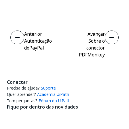
Sim
Não
thumb_up
thumb_down
Anterior
Avançar
Autenticação
Sobre o
doPayPal
conector
PDFMonkey
Conectar
Precisa de ajuda?
Suporte
Quer aprender?
Academia UiPath
Tem perguntas?
Fórum do UiPath
Fique por dentro das novidades