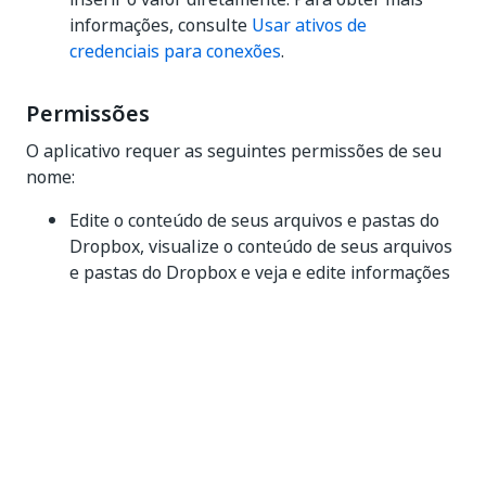
informações, consulte
Usar ativos de
credenciais para conexões
.
Permissões
O aplicativo requer as seguintes permissões de seu
nome:
Edite o conteúdo de seus arquivos e pastas do
Dropbox, visualize o conteúdo de seus arquivos
e pastas do Dropbox e veja e edite informações
sobre seus arquivos e pastas do Dropbox
Visualize e gerencie suas solicitações de
arquivos do Dropbox, as configurações de
compartilhamento do Dropbox e colaboradores,
além de contatos do Dropbox adicionados
manualmente
Visualize e edite informações básicas sobre sua