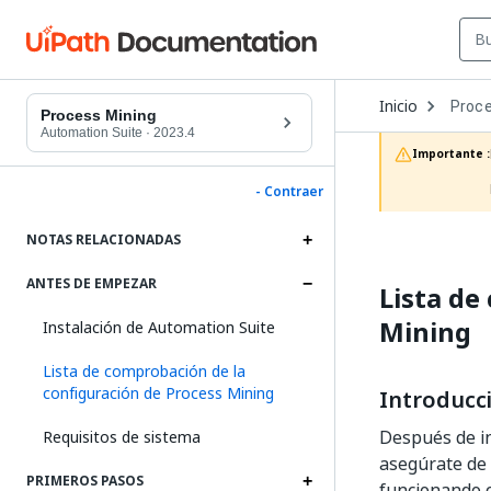
Open
Inicio
Proce
Dropd
Process Mining
to
Automation Suite
·
2023.4
choos
Importante :
produc
- Contraer
NOTAS RELACIONADAS
ANTES DE EMPEZAR
Lista de
Mining
Instalación de Automation Suite
Lista de comprobación de la
configuración de Process Mining
Introducc
Después de in
Requisitos de sistema
asegúrate de 
PRIMEROS PASOS
funcionando 