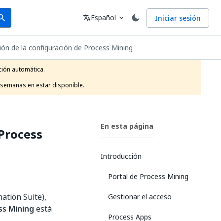
arch
Idioma
Español
Iniciar sesión
arch
translate
expand_more
ón de la configuración de Process Mining
ión automática.

 semanas en estar disponible.
En esta página
 Process
Introducción
Portal de Process Mining
ation Suite),
Gestionar el acceso
ss Mining
está
Process Apps