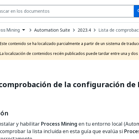
Se
se
Automation Suite
2023.4
Lista de comprobaci
ss Mining
own
e
Este contenido se ha localizado parcialmente a partir de un sistema de traducc
t
La localización de contenidos recién publicados puede tardar entre una y dos
 comprobación de la configuración de
ión
stalar y habilitar
Process Mining
en tu entorno local (Autom
comprobar la lista incluida en esta guía que evalúa si
Proce
correctamente.