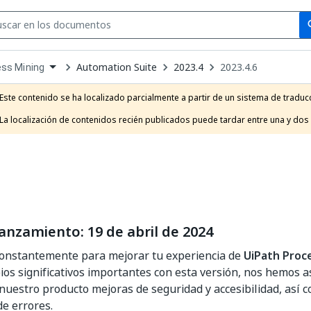
Se
se
Automation Suite
2023.4
2023.4.6
ss Mining
own
e
Este contenido se ha localizado parcialmente a partir de un sistema de traducc
t
La localización de contenidos recién publicados puede tardar entre una y dos
anzamiento: 19 de abril de 2024
onstantemente para mejorar tu experiencia de
UiPath Proc
os significativos importantes con esta versión, nos hemos 
 nuestro producto mejoras de seguridad y accesibilidad, así
de errores.