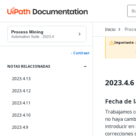
Open
Inicio
Proce
Dropd
Process Mining
to
Automation Suite
·
2023.4
choos
Importante :
produc
- Contraer
NOTAS RELACIONADAS
2023.4.13
2023.4.6
2023.4.12
Fecha de l
2023.4.11
Trabajamos c
2023.4.10
no haya cambi
introducir en
2023.4.9
correcciones 