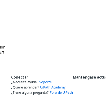
Sí
No
thumb_up
thumb_down
ior
4.7
Conectar
Manténgase actua
¿Necesita ayuda?
Soporte
¿Quiere aprender?
UiPath Academy
¿Tiene alguna pregunta?
Foro de UiPath