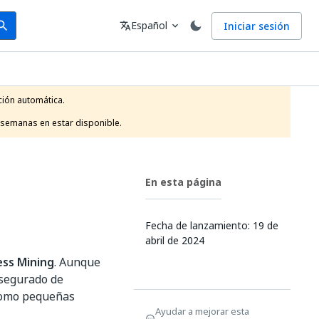
arch
Idioma
Español
Iniciar sesión
arch
translate
expand_more
ión automática.

 semanas en estar disponible.
En esta página
Fecha de lanzamiento: 19 de
abril de 2024
ess Mining
. Aunque
asegurado de
 como pequeñas
Ayudar a mejorar esta