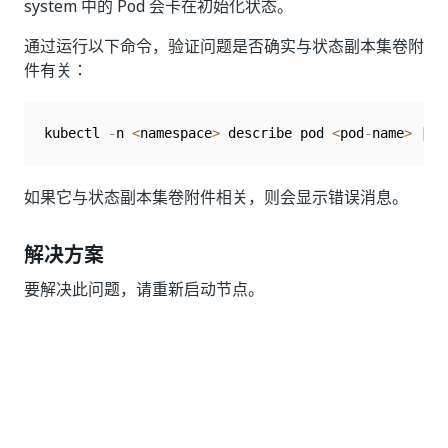
system 中的 Pod 会卡在初始化状态。
通过运行以下命令，验证问题是否确实与状态副本集卷附
件有关：
kubectl 
-
n 
<
namespace
>
 describe pod 
<
pod
-
name
>
|
 g
如果它与状态副本集卷附件相关，则会显示错误消息。
解决方案
要解决此问题，请重新启动节点。
是
否
thumb_up
thumb_down