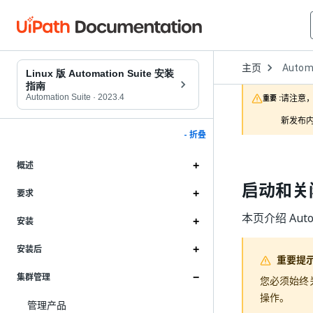
Open
主页
Automa
Dropd
Linux 版 Automation Suite 安装
to
指南
choose
Automation Suite
·
2023.4
请注意，
重要 :
product
新发布内
- 折叠
概述
启动和关
要求
本页介绍 Aut
安装
安装后
重要提
集群管理
您必须始终
操作。
管理产品