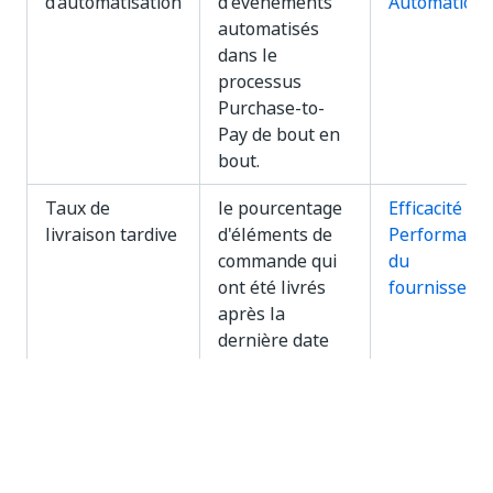
d’automatisation
d'événements
Automation
automatisés
dans le
processus
Purchase-to-
Pay de bout en
bout.
Taux de
le pourcentage
Efficacité -
livraison tardive
d'éléments de
Performanc
commande qui
du
ont été livrés
fournisseur
après la
dernière date
de livraison
prévue.
Pourcentage
le pourcentage
Conformité -
d’achats
d'éléments de
Achats