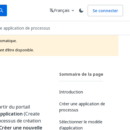
arch
Langue
Français
Se connecter
earch
translate
expand_more
le application de processus
tomatique.

nt d’être disponible.
Sommaire de la page
Introduction
Créer une application de
tir du portail
processus
pplication
(Create
ocessus de création
Sélectionner le modèle
Créer une nouvelle
d'application