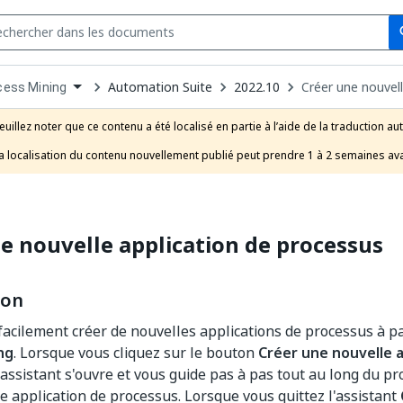
Se
s
n
Automation Suite
2022.10
Créer une nouvel
cess Mining
pdown
se
euillez noter que ce contenu a été localisé en partie à l’aide de la traduction au
uct
a localisation du contenu nouvellement publié peut prendre 1 à 2 semaines ava
e nouvelle application de processus
ion
acilement créer de nouvelles applications de processus à par
ng
. Lorsque vous cliquez sur le bouton
Créer une nouvelle a
assistant s'ouvre et vous guide pas à pas tout au long du pr
e application de processus. Lorsque vous quittez l'assistant