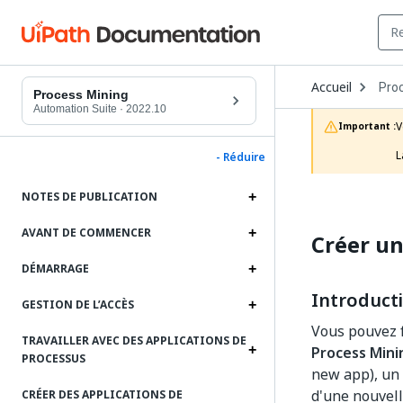
Ope
Accueil
Pro
Dro
Process Mining
to
Automation Suite
·
2022.10
choo
V
Important :
prod
L
- Réduire
NOTES DE PUBLICATION
AVANT DE COMMENCER
Créer un
DÉMARRAGE
Introduct
GESTION DE L’ACCÈS
Vous pouvez f
TRAVAILLER AVEC DES APPLICATIONS DE
Process Mini
PROCESSUS
new app), un 
d'une nouvell
CRÉER DES APPLICATIONS DE