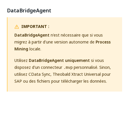
DataBridgeAgent
IMPORTANT :
DataBridgeAgent
n'est nécessaire que si vous
migrez à partir d'une version autonome de
Process
Mining
locale.
Utilisez
DataBridgeAgent uniquement
si vous
disposez d'un connecteur
personnalisé. Sinon,
.mvp
utilisez CData Sync, Theobald Xtract Universal pour
SAP ou des fichiers pour télécharger les données.
Si vous avez un connecteur
personnalisé, vous
.mvp
pouvez utiliser l'extracteur local (autonome)
Process
Mining
DataBridgeAgent
pour charger les données
d'une application de processus dans
Process Mining
.
Voir
Charger des données avec DataBridgeAgent
.