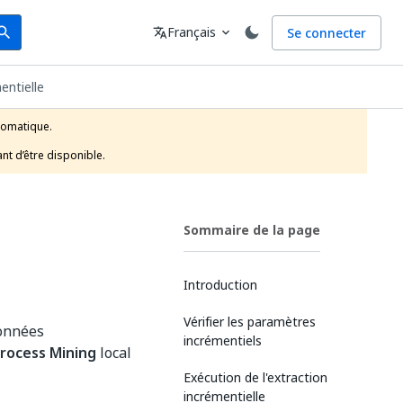
arch
Langue
Français
Se connecter
earch
translate
expand_more
entielle
tomatique.

nt d’être disponible.
Sommaire de la page
Introduction
Vérifier les paramètres
données
incrémentiels
rocess Mining
local
Exécution de l'extraction
incrémentielle