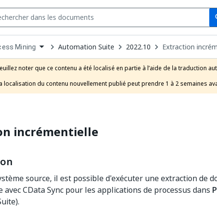
Se
s
n
Automation Suite
2022.10
Extraction incrém
cess Mining
pdown
se
euillez noter que ce contenu a été localisé en partie à l’aide de la traduction au
uct
a localisation du contenu nouvellement publié peut prendre 1 à 2 semaines ava
on incrémentielle
ion
ystème source, il est possible d'exécuter une extraction de 
e avec CData Sync pour les applications de processus dans
P
uite).