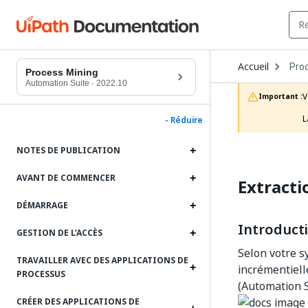
Ope
Accueil
Pro
Dro
Process Mining
to
Automation Suite
·
2022.10
choo
V
Important :
prod
L
- Réduire
NOTES DE PUBLICATION
AVANT DE COMMENCER
Extracti
DÉMARRAGE
Introduct
GESTION DE L’ACCÈS
Selon votre s
TRAVAILLER AVEC DES APPLICATIONS DE
incrémentiell
PROCESSUS
(Automation S
CRÉER DES APPLICATIONS DE