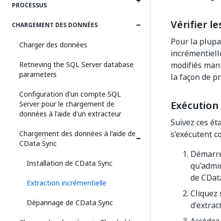
PROCESSUS
Vérifier l
CHARGEMENT DES DONNÉES
Pour la plupa
Charger des données
incrémentielle
Retrieving the SQL Server database
modifiés manu
parameters
la façon de p
Configuration d'un compte SQL
Exécution 
Server pour le chargement de
données à l'aide d'un extracteur
Suivez ces ét
Chargement des données à l'aide de
s’exécutent c
CData Sync
Démarrez
Installation de CData Sync
qu'admin
de CDat
Extraction incrémentielle
Cliquez
Dépannage de CData Sync
d'extrac