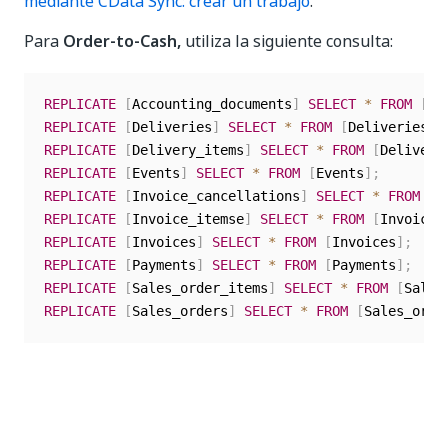
mediante CData Sync: crear un trabajo
.
Para
Order-to-Cash,
utiliza la siguiente consulta:
REPLICATE
[
Accounting_documents
]
SELECT
*
FROM
[
Ac
REPLICATE
[
Deliveries
]
SELECT
*
FROM
[
Deliveries
]
;
REPLICATE
[
Delivery_items
]
SELECT
*
FROM
[
Delivery
REPLICATE
[
Events
]
SELECT
*
FROM
[
Events
]
;
REPLICATE
[
Invoice_cancellations
]
SELECT
*
FROM
[
I
REPLICATE
[
Invoice_itemse
]
SELECT
*
FROM
[
Invoice_
REPLICATE
[
Invoices
]
SELECT
*
FROM
[
Invoices
]
;
REPLICATE
[
Payments
]
SELECT
*
FROM
[
Payments
]
;
REPLICATE
[
Sales_order_items
]
SELECT
*
FROM
[
Sales
REPLICATE
[
Sales_orders
]
SELECT
*
FROM
[
Sales_orde
Sí
No
thumb_up
thumb_down