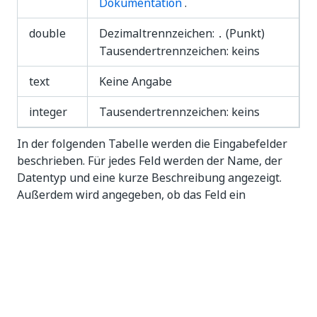
Dokumentation
.
double
Dezimaltrennzeichen:
(Punkt)
.
Tausendertrennzeichen: keins
text
Keine Angabe
integer
Tausendertrennzeichen: keins
In der folgenden Tabelle werden die Eingabefelder
beschrieben. Für jedes Feld werden der Name, der
Datentyp und eine kurze Beschreibung angezeigt.
Außerdem wird angegeben, ob das Feld ein
Pflichtfeld ist.
Event_log_raw
Die
Tabelle Event_log_raw
enthält Informationen zu
den Aktivitäten, die im Prozess ausgeführt werden.