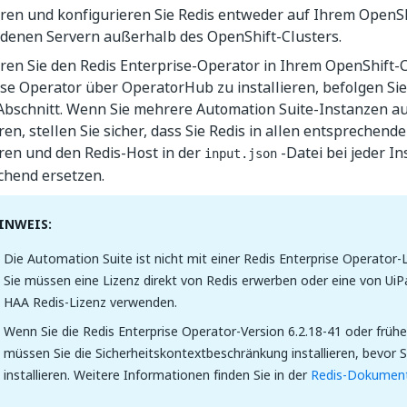
eren und konfigurieren Sie Redis entweder auf Ihrem OpenSh
edenen Servern außerhalb des OpenShift-Clusters.
eren Sie den Redis Enterprise-Operator in Ihrem OpenShift-
ise Operator über OperatorHub zu installieren, befolgen Si
Abschnitt. Wenn Sie mehrere Automation Suite-Instanzen a
eren, stellen Sie sicher, dass Sie Redis in allen entspreche
eren und den Redis-Host in der
-Datei bei jeder In
input.json
chend ersetzen.
INWEIS:
Die Automation Suite ist nicht mit einer Redis Enterprise Operator-
Sie müssen eine Lizenz direkt von Redis erwerben oder eine von UiPa
HAA Redis-Lizenz verwenden.
Wenn Sie die Redis Enterprise Operator-Version 6.2.18-41 oder früh
müssen Sie die Sicherheitskontextbeschränkung installieren, bevor 
installieren. Weitere Informationen finden Sie in der
Redis-Dokumen