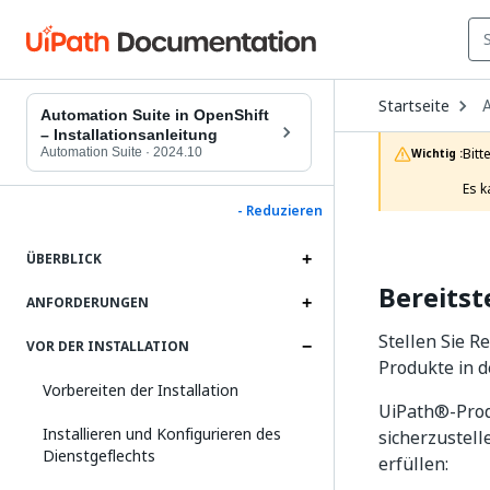
O
Startseite
D
Automation Suite in OpenShift
t
– Installationsanleitung
c
Automation Suite
·
2024.10
Bitt
Wichtig :
p
Es k
- Reduzieren
ÜBERBLICK
Bereitst
ANFORDERUNGEN
Stellen Sie R
VOR DER INSTALLATION
Produkte in d
Vorbereiten der Installation
UiPath®-Prod
Installieren und Konfigurieren des
sicherzustell
Dienstgeflechts
erfüllen: