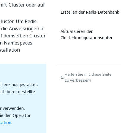
ift-Cluster oder auf
Erstellen der Redis-Datenbank
Cluster. Um Redis
e die Anweisungen in
Aktualisieren der
uf demselben Cluster
Clusterkonfigurationsdatei
nden Namespaces
stallation
Helfen Sie mit, diese Seite
zu verbessern
Lizenz ausgestattet.
th bereitgestellte
er verwenden,
Sie den Operator
tation
.