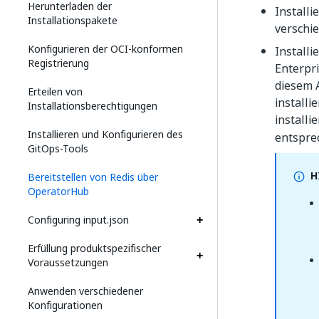
Herunterladen der
Installi
Installationspakete
verschi
Konfigurieren der OCI-konformen
Installi
Registrierung
Enterpr
diesem 
Erteilen von
installi
Installationsberechtigungen
installi
Installieren und Konfigurieren des
entspre
GitOps-Tools
H
Bereitstellen von Redis über
OperatorHub
Configuring input.json
Erfüllung produktspezifischer
Voraussetzungen
Anwenden verschiedener
Konfigurationen