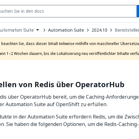
S
pen
Automation Suite
2024.10
Bereitstell
Automation Suite
ropdown
o
hoose
e beachten Sie, dass dieser Inhalt teilweise mithilfe von maschineller Übersetzun
roduct
ann 1–2 Wochen dauern, bis die Lokalisierung neu veröffentlichter Inhalte verfü
ellen von Redis über OperatorHub
edis über OperatorHub bereit, um die Caching-Anforderunge
er Automation Suite auf OpenShift zu erfüllen.
ukte in der Automation Suite erfordern Redis, um die Zwis
en. Sie haben die folgenden Optionen, um die Redis-Cachin