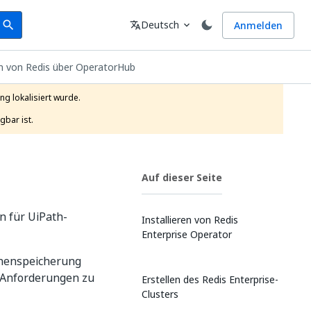
earch
Sprache
Deutsch
Anmelden
search
translate
expand_more
en von Redis über OperatorHub
g lokalisiert wurde.

gbar ist.
Auf dieser Seite
n für UiPath-
Installieren von Redis
Enterprise Operator
chenspeicherung
g-Anforderungen zu
Erstellen des Redis Enterprise-
Clusters