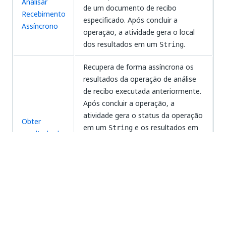
Analisar
de um documento de recibo
Recebimento
especificado. Após concluir a
Assíncrono
operação, a atividade gera o local
dos resultados em um
.
String
Recupera de forma assíncrona os
resultados da operação de análise
de recibo executada anteriormente.
Após concluir a operação, a
atividade gera o status da operação
Obter
em um
e os resultados em
String
resultado de
um objeto
recibo de
e um
AnalyzeOperationResult
análise
objeto
. Todas as saídas
Receipt[]
podem ser usadas como variáveis
de entrada em atividades
subsequentes (por exemplo, lógica
condicional).