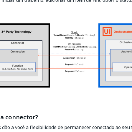
iniciar um trabalho, adicionar um item de Fila, obter o status
 a connector?
 dão a você a flexibilidade de permanecer conectado ao seu 