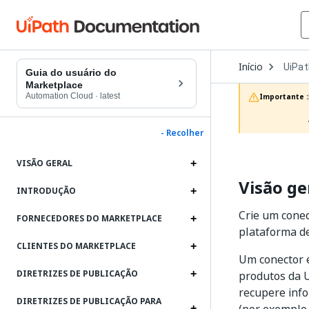
Open
Início
UiPat
Dropd
Guia do usuário do
to
Marketplace
choos
Automation Cloud
·
latest
Importante :
produc
- Recolher
VISÃO GERAL
Visão ge
INTRODUÇÃO
Crie um conec
FORNECEDORES DO MARKETPLACE
plataforma de
CLIENTES DO MARKETPLACE
Um conector 
DIRETRIZES DE PUBLICAÇÃO
produtos da U
recupere info
DIRETRIZES DE PUBLICAÇÃO PARA