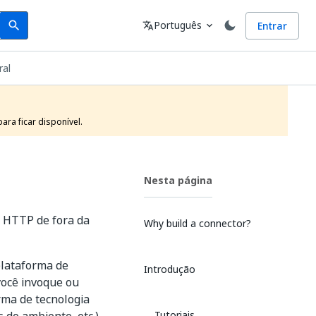
Search
Idioma
Português
Entrar
search
translate
expand_more
ral
ra ficar disponível. 
Nesta página
s HTTP de fora da
Why build a connector?
plataforma de
Introdução
você invoque ou
rma de tecnologia
Tutoriais