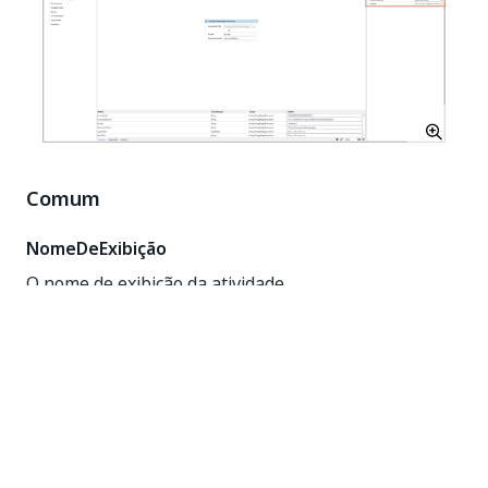
Comum
NomeDeExibição
O nome de exibição da atividade.
Atributos
Detalhes
Tipo
String
Required
Sim
Valor padrão
Amazon Scope