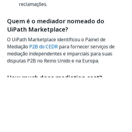
reclamações.
Quem é o mediador nomeado do
UiPath Marketplace?
O UiPath Marketplace identificou o Painel de
Mediação
P2B do CEDR
para fornecer serviços de
mediação independentes e imparciais para suas
disputas P2B no Reino Unido e na Europa.
How much does mediation cost?
O processo de mediação acarreta o pagamento de
uma parte das taxas de mediação, conforme
determinado pelo processo da entidade de mediação
identificada. Mais detalhes na
Parte 3
dos termos e
condições de mediação.