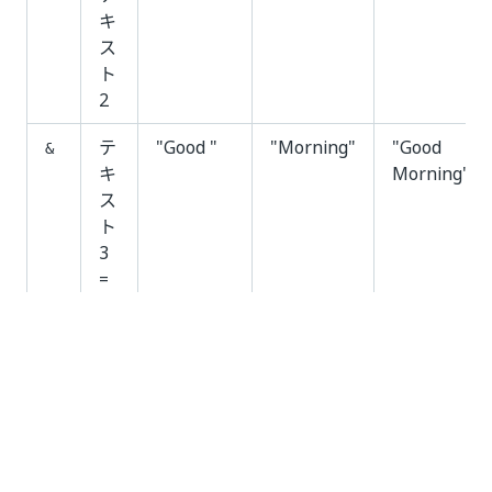
キ
ス
ト
2
テ
"Good "
"Morning"
"Good
&
キ
Morning"
ス
ト
3
=
テ
キ
ス
ト
1
+
テ
キ