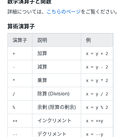
数学演算子と関数
詳細については、
こちらのページ
をご覧ください。
算術演算子
演算子
説明
例
加算
+
x = y + 2
減算
-
x = y - 2
乗算
*
x = y * 2
除算 (Division)
/
x = y / 2
余剰 (除算の剰余)
%
x = y % 2
インクリメント
++
x = ++y
デクリメント
--
x = --y