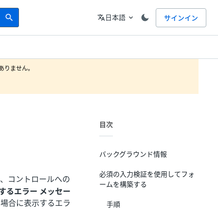
Search
言語
日本語
サインイン
search
translate
expand_more
りません。

目次
バックグラウンド情報
必須の入力検証を使用してフォ
で、コントロールへの
ームを構築する
関するエラー メッセー
い場合に表示するエラ
手順