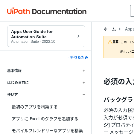
Open
ホーム
App
Drop
Apps User Guide for
to
Automation Suite
choo
Automation Suite
·
2022.10
このコ
重要 :
produ
新しいコ
- 折りたたみ
基本情報
必須の入
はじめる前に
使い方
バックグラ
最初のアプリを構築する
必須の入力検
入力が必須で
アプリに Excel のグラフを追加する
ジ]
プロパティ
モバイルフレンドリーなアプリを構築
ー メッセー