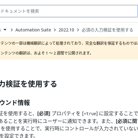
Automation Suite
2022.10
必須の入力検証を使用する
s
down
se
ンテンツの一部は機械翻訳によって処理されており、完全な翻訳を保証するものではあ
ct
ンテンツの翻訳は、およそ 1 ～ 2 週間で公開されます。
力検証を使用する
ウンド情報
証を使用すると、
[必須]
プロパティを [
] に設定すること
=true
あることを実行時にユーザーに通知できます。また、
[必須に
を使用することで、実行時にコントロールが入力されていな
ジを設定できます。