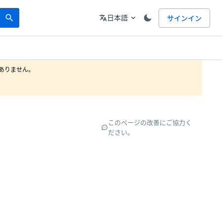
Search
言語
日本語
サインイン
search
translate
expand_more
りません。

このページの改善にご協力く
ださい。
。