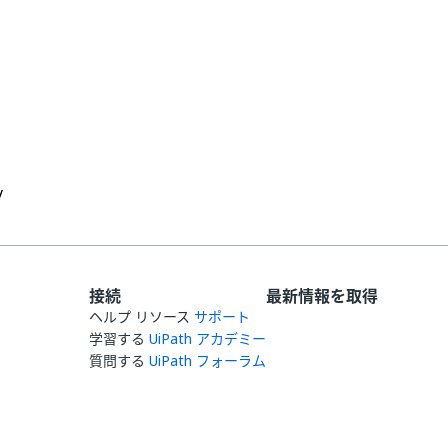
はい
いいえ
thumb_up
thumb_down
y
接続
最新情報を取得
ヘルプ リソース
サポート
学習する
UiPath アカデミー
質問する
UiPath フォーラム