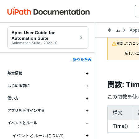
Open
ホーム
App
Drop
Apps User Guide for
to
Automation Suite
choo
Automation Suite
·
2022.10
このコ
重要 :
produ
新しいコ
- 折りたたみ
基本情報
関数: Ti
はじめる前に
この関数を使
使い方
アプリをデザインする
構文
イベントとルール
Time
()
イベントとルールについて