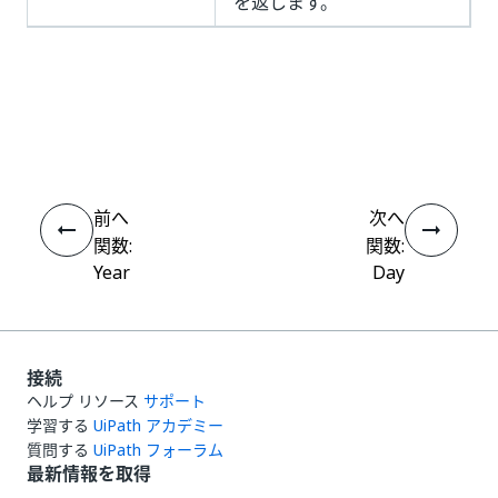
を返します。
いい
はい
thumb_up
thumb_down
え
前へ
次へ
関数:
関数:
Year
Day
接続
ヘルプ リソース
サポート
学習する
UiPath アカデミー
質問する
UiPath フォーラム
最新情報を取得