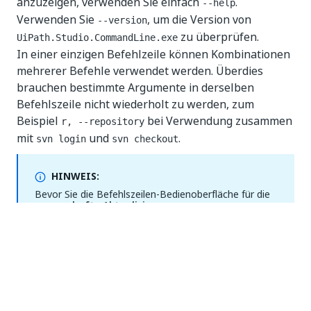
anzuzeigen, verwenden Sie einfach
.
--help
Verwenden Sie
, um die Version von
--version
zu überprüfen.
UiPath.Studio.CommandLine.exe
In einer einzigen Befehlzeile können Kombinationen
mehrerer Befehle verwendet werden. Überdies
brauchen bestimmte Argumente in derselben
Befehlszeile nicht wiederholt zu werden, zum
Beispiel
bei Verwendung zusammen
r, --repository
mit
und
.
svn login
svn checkout
HINWEIS:
Bevor Sie die Befehlszeilen-Bedienoberfläche für die
massenhafte Aktualisierung von
Projektabhängigkeiten
in Verbindung mit
TFS
verwenden, müssen Sie sich vergewissern, dass die
Projekte, die Sie aktualisieren möchten, für den
aktuellen Benutzer von
TFS
getrennt sind.
Es wird empfohlen, Projekte in Studio zu speichern
und zu schließen, bevor Sie mit dem