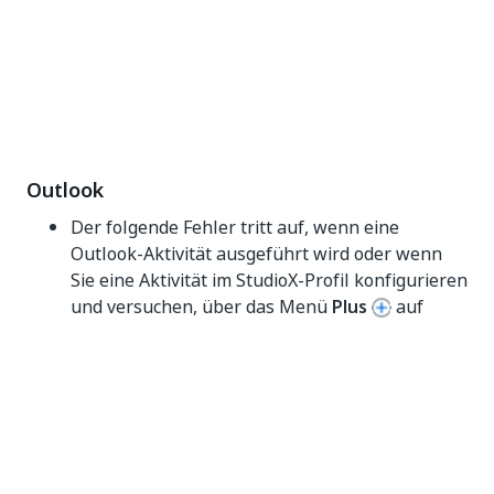
Outlook
Der folgende Fehler tritt auf, wenn eine
Outlook-Aktivität ausgeführt wird oder wenn
Sie eine Aktivität im StudioX-Profil konfigurieren
und versuchen, über das Menü
Plus
auf
Outlook-Daten wie Ordner oder Konten
zuzugreifen:
Der Eigenschaften-Accessor 'Account' für das Objekt
'UiPath.Mail.Activities.Business.OutlookApplicationC
ard' hat die folgende Ausnahme ausgelöst: COM-
Objekt vom Typ