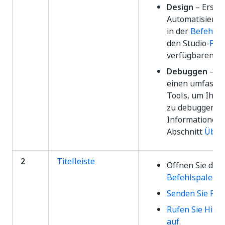
Design
– Erstel
Automatisierun
in der
Befehlsp
den Studio-
Pan
verfügbaren To
Debuggen
– Ve
einen umfassen
Tools, um Ihre
zu debuggen. W
Informationen 
Abschnitt
Über
2
Titelleiste
Öffnen Sie die
Befehlspalette
.
Senden Sie Fee
Rufen Sie Hilf
auf
.