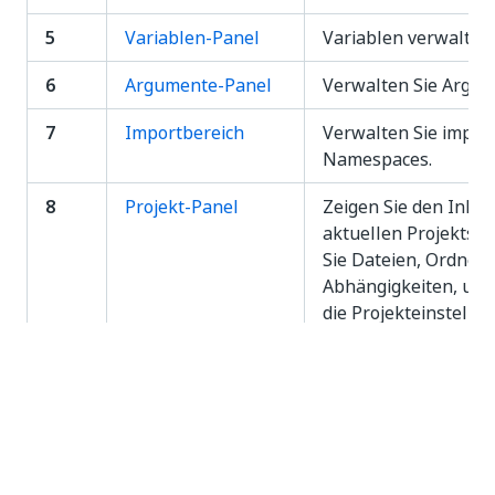
5
Variablen-Panel
Variablen verwalten.
6
Argumente-Panel
Verwalten Sie Argum
7
Importbereich
Verwalten Sie import
Namespaces.
8
Projekt-Panel
Zeigen Sie den Inhal
aktuellen Projekts a
Sie Dateien, Ordner
Abhängigkeiten, und
die Projekteinstellu
9
Aktivitäten-Panel
Zeigen Sie alle verf
Aktivitäten an, und f
Aktivitäten zu Ihrer
Automatisierung hin
10
Snippets-Panel
Verwenden Sie vorge