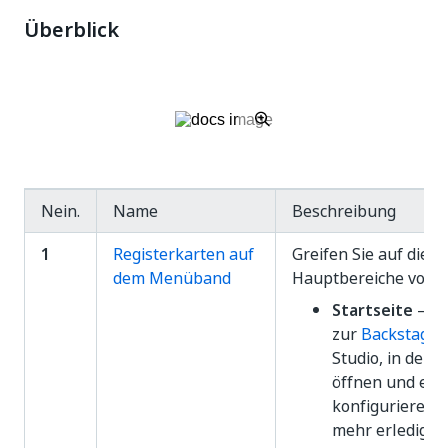
Überblick
Nein.
Name
Beschreibung
1
Registerkarten auf
Greifen Sie auf die dr
dem Menüband
Hauptbereiche von S
Startseite
– We
zur
Backstage-
Studio, in der S
öffnen und erst
konfigurieren u
mehr erledigen