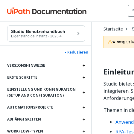
O
Startseite
D
Studio-Benutzerhandbuch
t
Eigenständige Instanz
·
2023.4
c
Es k
Wichtig :
p
- Reduzieren
VERSIONSHINWEISE
Einleitu
ERSTE SCHRITTE
Studio bietet
EINSTELLUNG UND KONFIGURATION
integrieren.
(SETUP AND CONFIGURATION)
Anforderungen
AUTOMATIONSPROJEKTE
Themen in di
ABHÄNGIGKEITEN
Anwend
RPA-Tes
WORKFLOW-TYPEN