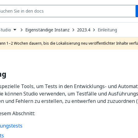
S
pen
Eigenständige Instanz
2023.4
Einleitung
Studio
ropdown
o
hoose
ann 1–2 Wochen dauern, bis die Lokalisierung neu veröffentlichter Inhalte verfü
roduct
ng
 spezielle Tools, um Tests in den Entwicklungs- und Automa
 Sie können Studio verwenden, um Testfälle und Ausführung
 und Fehlern zu erstellen, zu entwerfen und zuzuordnen (z. 
esem Abschnitt:
ungstests
ts