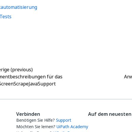
tautomatisierung
Tests
Ja
Nein
thumb_up
thumb_down
rige (previous)
mentbeschreibungen für das
Anw
ScreenScrapeJavaSupport
Verbinden
Auf dem neuesten 
Benötigen Sie Hilfe?
Support
Möchten Sie lernen?
UiPath Academy