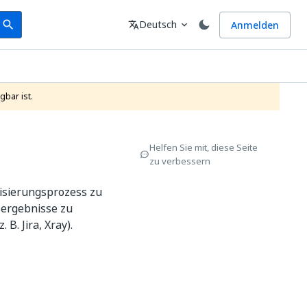
earch
Sprache
Deutsch
Anmelden
search
translate
expand_more
gbar ist.
Helfen Sie mit, diese Seite
zu verbessern
tisierungsprozess zu
sergebnisse zu
B. Jira, Xray).