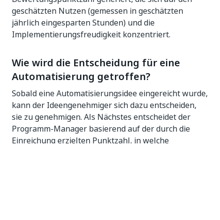
geschätzten Nutzen (gemessen in geschätzten
jährlich eingesparten Stunden) und die
Implementierungsfreudigkeit konzentriert.
Wie wird die Entscheidung für eine
Automatisierung getroffen?
Sobald eine Automatisierungsidee eingereicht wurde,
kann der Ideengenehmiger sich dazu entscheiden,
sie zu genehmigen. Als Nächstes entscheidet der
Programm-Manager basierend auf der durch die
Einreichung erzielten Punktzahl, in welche
Automatisierungen mehr Zeit investiert wird. Dazu
startet er die Bewertung. Basierend auf den
detaillierten Informationen im Zusammenhang mit
der Aufgabe/dem Prozess, die vom Prozessinhaber
hinzugefügt wurden, steht eine Reihe von KPIs zur
Verfügung: