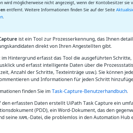
n wird möglicherweise nicht angezeigt, wenn der Kontobesitzer sie v
gen
entfernt. Weitere Informationen finden Sie auf der Seite
Aktualis
en
.
Capture
ist ein Tool zur Prozesserkennung, das Ihnen detaill
ngskandidaten direkt von Ihren Angestellten gibt.
t im Hintergrund erfasst das Tool die ausgeführten Schritte
sklick und erfasst intelligente Daten über die Prozessstati
eit, Anzahl der Schritte, Texteinträge usw.). Sie können je
kommentieren und Informationen für jeden Schritt hinzufüge
rmationen finden Sie im
Task-Capture-Benutzerhandbuch
.
f den erfassten Daten erstellt UiPath Task Capture ein um
itionsdokument (PDD), ein Word-Dokument, das den gegenw
und seine
-Datei, die problemlos in den Automation Hub 
XAML