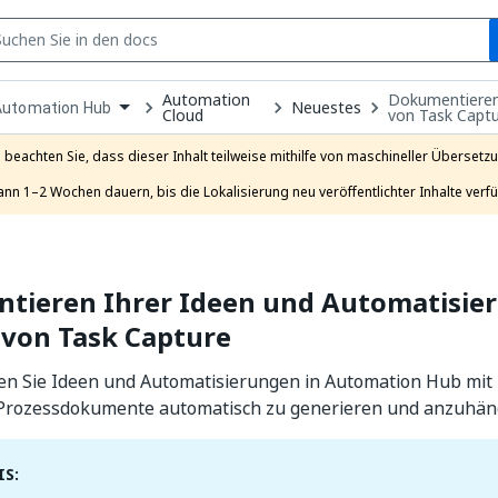
S
Automation
Dokumentieren 
pen
Neuestes
Automation Hub
Cloud
von Task Capt
ropdown
o
hoose
e beachten Sie, dass dieser Inhalt teilweise mithilfe von maschineller Übersetzun
roduct
ann 1–2 Wochen dauern, bis die Lokalisierung neu veröffentlichter Inhalte verfü
tieren Ihrer Ideen und Automatisie
 von Task Capture
n Sie Ideen und Automatisierungen in Automation Hub mit
Prozessdokumente automatisch zu generieren und anzuhän
S: