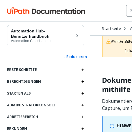
O
Startseite
D
Automation Hub-
t
Benutzerhandbuch
c
Automation Cloud
·
latest
Bitt
Wichtig :
p
Es k
- Reduzieren
ERSTE SCHRITTE
Dokumen
BERECHTIGUNGEN
mithilfe
STARTEN ALS
Dokumentiere
ADMINISTRATORKONSOLE
Capture, um 
ARBEITSBEREICH
HINWEI
ERKUNDEN