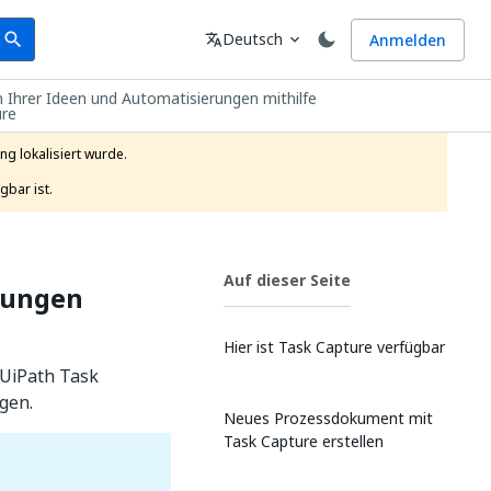
earch
Sprache
Deutsch
Anmelden
search
translate
expand_more
Ihrer Ideen und Automatisierungen mithilfe
ure
g lokalisiert wurde.

gbar ist.
Auf dieser Seite
rungen
Hier ist Task Capture verfügbar
 UiPath Task
gen.
Neues Prozessdokument mit
Task Capture erstellen