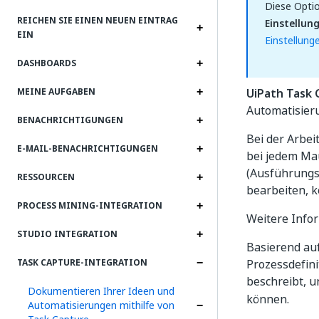
Diese Optio
REICHEN SIE EINEN NEUEN EINTRAG
Einstellun
EIN
Einstellung
DASHBOARDS
UiPath Task 
MEINE AUFGABEN
Automatisieru
BENACHRICHTIGUNGEN
Bei der Arbei
E-MAIL-BENACHRICHTIGUNGEN
bei jedem Mau
(Ausführungsz
RESSOURCEN
bearbeiten, 
PROCESS MINING-INTEGRATION
Weitere Info
STUDIO INTEGRATION
Basierend au
Prozessdefin
TASK CAPTURE-INTEGRATION
beschreibt, 
Dokumentieren Ihrer Ideen und
können.
Automatisierungen mithilfe von