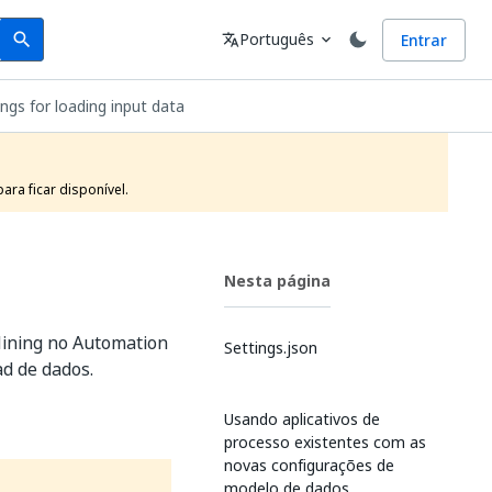
Search
Idioma
Português
Entrar
search
translate
expand_more
ngs for loading input data
ra ficar disponível.
Nesta página
Mining no Automation
Settings.json
ad de dados.
Usando aplicativos de
processo existentes com as
novas configurações de
modelo de dados