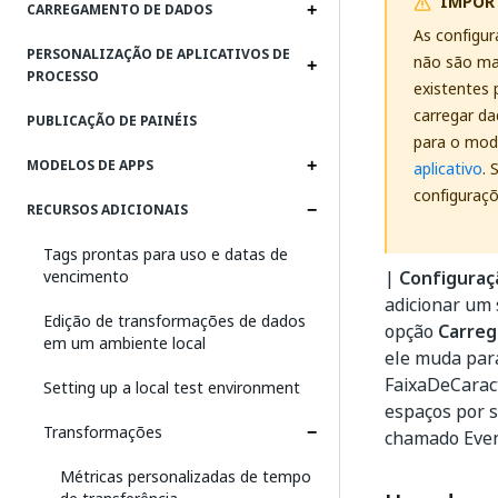
IMPOR
CARREGAMENTO DE DADOS
As configu
PERSONALIZAÇÃO DE APLICATIVOS DE
não são mai
PROCESSO
existentes
carregar da
PUBLICAÇÃO DE PAINÉIS
para o mode
MODELOS DE APPS
aplicativo
. 
configuraç
RECURSOS ADICIONAIS
Tags prontas para uso e datas de
vencimento
|
Configuraç
adicionar um 
Edição de transformações de dados
opção
Carreg
em um ambiente local
ele muda para
FaixaDeCaract
Setting up a local test environment
espaços por 
Transformações
chamado Even
Métricas personalizadas de tempo