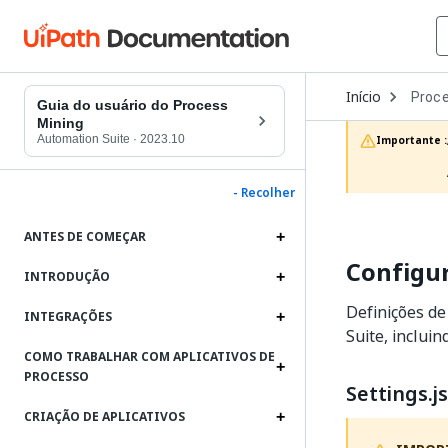
Open
Início
Proce
Dropd
Guia do usuário do Process
to
Mining
choos
Automation Suite
·
2023.10
Importante :
produc
- Recolher
ANTES DE COMEÇAR
Configur
INTRODUÇÃO
Definições de
INTEGRAÇÕES
Suite, inclui
COMO TRABALHAR COM APLICATIVOS DE
PROCESSO
Settings.j
CRIAÇÃO DE APLICATIVOS