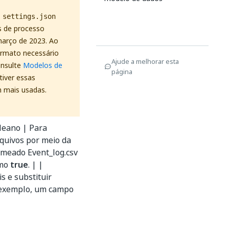
o
settings.json
s de processo
arço de 2023. Ao
ormato necessário
Ajude a melhorar esta
onsulte
Modelos de
página
tiver essas
m mais usadas.
leano | Para
quivos por meio da
omeado Event_log.csv
omo
true
. | |
s e substituir
 exemplo, um campo