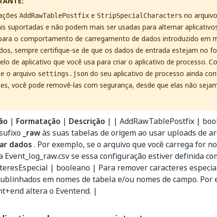
TANTE:
rações
e
no arquiv
AddRawTablePostfix
StripSpecialCharacters
s suportadas e não podem mais ser usadas para alternar aplicativo
 para o comportamento de carregamento de dados introduzido em m
dos, sempre certifique-se de que os dados de entrada estejam no f
lo de aplicativo que você usa para criar o aplicativo de processo. C
Se o arquivo
do seu aplicativo de processo ainda con
settings.json
ões, você pode removê-las com segurança, desde que elas não seja
ão
|
Formatação
|
Descrição
| | AddRawTablePostfix | boo
sufixo
_raw
às suas tabelas de origem ao usar uploads de ar
ar dados
. Por exemplo, se o arquivo que você carrega for n
 Event_log_raw.csv se essa configuração estiver definida c
eresEspecial | booleano | Para remover caracteres especiai
sublinhados em nomes de tabela e/ou nomes de campo. Por
t+end altera o Eventend. |