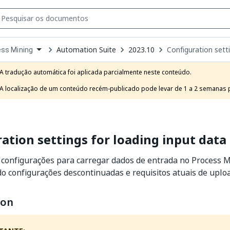
Automation Suite
2023.10
Configuration setti
ss Mining
own
e
A tradução automática foi aplicada parcialmente neste conteúdo.

t
A localização de um conteúdo recém-publicado pode levar de 1 a 2 semanas pa
ation settings for loading input data
 configurações para carregar dados de entrada no Process 
ndo configurações descontinuadas e requisitos atuais de uplo
son