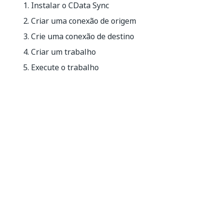
Instalar o CData Sync
Criar uma conexão de origem
Crie uma conexão de destino
Criar um trabalho
Execute o trabalho
Sim
Não
thumb_up
thumb_down
Anterior
Avançar
Configuração
Instalando o
de uma conta
CData Sync
do SQL Server
para upload de
dados usando