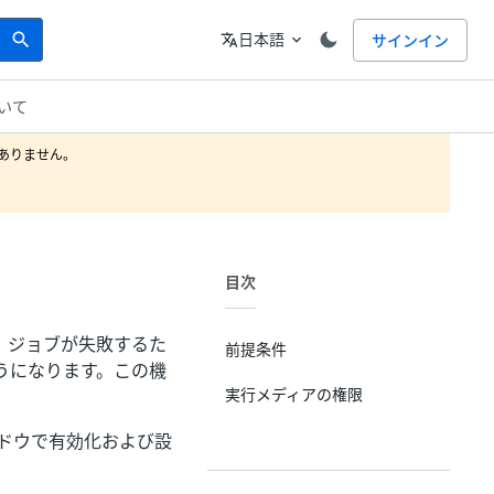
Search
言語
日本語
サインイン
search
translate
expand_more
いて
りません。

目次
。ジョブが失敗するた
前提条件
うになります。この機
実行メディアの権限
ドウで有効化および設