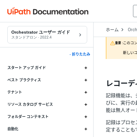
Open
ホーム
Orch
Drop
Orchestrator ユーザー ガイド
to
スタンドアロン
·
2022.4
choo
このコ
重要 :
produ
新しいコ
- 折りたたみ
スタート アップ ガイド
ベスト プラクティス
レコーデ
テナント
記録機能は、
びに、実行の
リソース カタログ サービス
能は無人オー
フォルダー コンテキスト
記録はプロセ
定することも
自動化