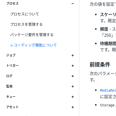
次の値を設定
プロセス
プロセスについて
スケー
す。既定
プロセスを管理する
頻度
- 
パッケージ要件を管理する
「250
待機期
レコーディング機能について
です。既
ジョブ
前提条件
トリガー
次のパラメー
ログ
す。
監視
MediaRe
に設定
キュー
Storage
アセット