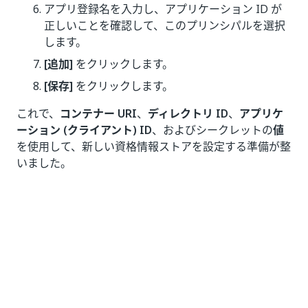
アプリ登録名を入力し、アプリケーション ID が
正しいことを確認して、このプリンシパルを選択
します。
[追加]
をクリックします。
[保存]
をクリックします。
これで、
コンテナー URI
、
ディレクトリ ID
、
アプリケ
ーション (クライアント) ID
、およびシークレットの
値
を使用して、新しい資格情報ストアを設定する準備が整
いました。
Azure Key Vault (読み取り専用) を使用する
Azure Key Vault (読み取り専用) プラグインを使用する
場合、Vault の管理者は Orchestrator が使用するシー
クレットを正しくプロビジョニングする必要がありま
す。これらのシークレットのプロビジョニング形式は、
シークレットの種類 (アセットあるいはロボットのパス
ワード) やシークレット エンジンによって異なります。