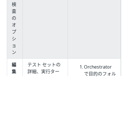
検
査
の
オ
プ
シ
ョ
ン
編
テスト セットの
Orchestrator
集
詳細、実行ター
で目的のフォル
ゲット、プロジ
ダーを開きま
ェクト、テスト
す。
ケースを変更し
[テスト]
>
[テス
ます。
ト スケジュー
ル]
に移動しま
す。
テスト スケジ