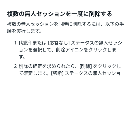
複数の無人セッションを一度に削除する
複数の無人セッションを同時に削除するには、以下の手
順を実行します。
[切断] または [応答なし] ステータスの無人セッシ
ョンを選択して、
削除
アイコンをクリックしま
す。
削除の確定を求められたら、
[削除]
をクリックし
て確定します。[切断] ステータスの無人セッショ
ンが
[無人セッション]
ビューおよび
[インストー
ル済みのバージョンとログ]
ウィンドウから削除
されます。
監査の考慮事項
無人セッションの削除は、
セッション
コンポーネント
を使用して
[監査]
ページで監査されます。