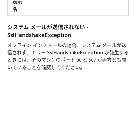
表示
名
システム メールが送信されない -
SslHandshakeException
オフライン インストールの場合、システム メールが送
信されず、エラー
SslHandshakeException
が発生する
ときには、そのマシンのポート
と
が両方とも開
80
587
いていることを確認してください。
メールの設定
オプション
説明
セキュリティで保護さ
有効化すると、UiPath
れた接続を有効化
と SMTP サーバー間の
接続が TLS を使用して
セキュリティで保護さ