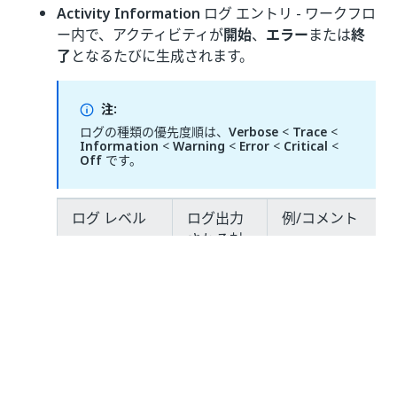
Activity Information
ログ エントリ - ワークフロ
ー内で、アクティビティが
開始
、
エラー
または
終
了
となるたびに生成されます。
注:
ログの種類の優先度順は、
Verbose
<
Trace
<
Information
<
Warning
<
Error
<
Critical
<
Off
です。
ログ レベル
ログ出力
例/コメント
される対
象
Verbose
Activities
Trace {"message"
(アクティ