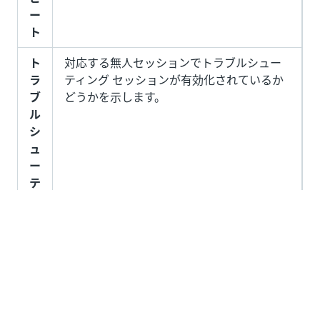
ー
ト
ト
対応する無人セッションでトラブルシュー
ラ
ティング セッションが有効化されているか
ブ
どうかを示します。
ル
シ
ュ
ー
テ
ィ
ン
グ
いい
はい
thumb_up
thumb_down
え