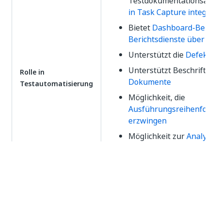
Testdokumentationsanf
in Task Capture integri
Bietet
Dashboard-Beric
Berichtsdienste über die
Unterstützt die
Defekter
Unterstützt Beschriftu
Rolle in
Dokumente
Testautomatisierung
Möglichkeit, die
Ausführungsreihenfolge
erzwingen
Möglichkeit zur
Analyse
Testergebnissen
Möglichkeit,
Testergebn
überschreiben
Möglichkeit zum
Exporti
Daten