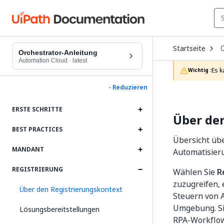
O
Startseite
D
Orchestrator-Anleitung
t
Automation Cloud
·
latest
c
Es k
Wichtig :
p
- Reduzieren
ERSTE SCHRITTE
Über de
BEST PRACTICES
Übersicht üb
MANDANT
Automatisier
REGISTRIERUNG
Wählen Sie
R
zuzugreifen,
Über den Registrierungskontext
Steuern von 
Umgebung. Sie
Lösungsbereitstellungen
RPA-Workflow