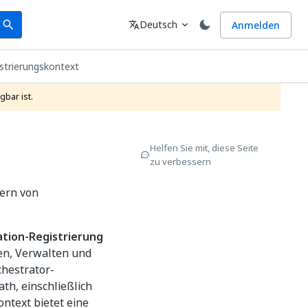
earch
Sprache
Deutsch
Anmelden
search
translate
expand_more
strierungskontext
gbar ist.
Helfen Sie mit, diese Seite
zu verbessern
ern von
tion-Registrierung
en, Verwalten und
hestrator-
th, einschließlich
ntext bietet eine