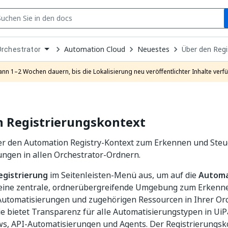
S
pen
Automation Cloud
Neuestes
Über den Regi
Orchestrator
ropdown
o
hoose
ann 1–2 Wochen dauern, bis die Lokalisierung neu veröffentlichter Inhalte verfü
roduct
n Registrierungskontext
er den Automation Registry-Kontext zum Erkennen und Steu
ungen in allen Orchestrator-Ordnern.
egistrierung
im Seitenleisten-Menü aus, um auf die
Automa
 eine zentrale, ordnerübergreifende Umgebung zum Erkenn
Automatisierungen und zugehörigen Ressourcen in Ihrer Orc
 bietet Transparenz für alle Automatisierungstypen in UiPa
s, API-Automatisierungen und Agents. Der Registrierungsko