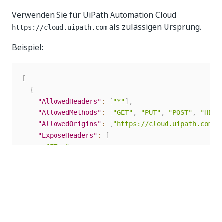
Verwenden Sie für UiPath Automation Cloud
als zulässigen Ursprung.
https://cloud.uipath.com
Beispiel:
[
{
"AllowedHeaders"
:
[
"*"
]
,
"AllowedMethods"
:
[
"GET"
,
"PUT"
,
"POST"
,
"HEAD
"AllowedOrigins"
:
[
"https://cloud.uipath.com"
]
"ExposeHeaders"
:
[
"ETag"
,
"x-amz-request-id"
,
"x-amz-id-2"
,
"Content-Length"
,
"Content-Type"
]
,
"MaxAgeSeconds"
:
3000