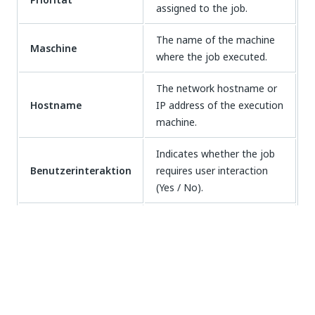
assigned to the job.
The name of the machine
Maschine
where the job executed.
The network hostname or
Hostname
IP address of the execution
machine.
Indicates whether the job
Benutzerinteraktion
requires user interaction
(Yes / No).
The status of healing agent
Healing Agent
functionality for this job
status
(when enabled via feature
flag).