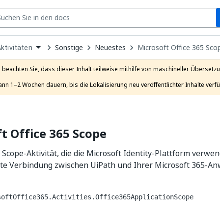
S
pen
Sonstige
Neuestes
Microsoft Office 365 Sco
ktivitäten
ropdown
o
hoose
e beachten Sie, dass dieser Inhalt teilweise mithilfe von maschineller Übersetzun
roduct
ann 1–2 Wochen dauern, bis die Lokalisierung neu veröffentlichter Inhalte verfü
t Office 365 Scope
 Scope-Aktivität, die die Microsoft Identity-Plattform verwe
erte Verbindung zwischen UiPath und Ihrer Microsoft 365-
softOffice365.Activities.Office365ApplicationScope