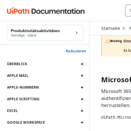
O
Startseite
A
D
Produktivitätsaktivitäten
t
Sonstige
·
latest
c
Bitt
Wichtig :
p
Es k
- Reduzieren
ÜBERBLICK
APPLE MAIL
Microsof
APPLE-NUMMERN
Microsoft 365
authentifizi
APPLE SCRIPTING
herzustellen.
EXCEL
UiPath.Micro
GOOGLE WORKSPACE