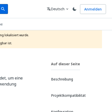
earch
Sprache
Deutsch
Anmelden
search
translate
expand_more
pe
g lokalisiert wurde.

gbar ist.
Auf dieser Seite
ndet, um eine
Beschreibung
Anwendung
Projektkompatibilität
Konfiguration