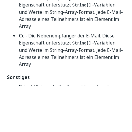
Eigenschaft unterstützt
-Variablen
String[]
und Werte im String-Array-Format. Jede E-Mail-
Adresse eines Teilnehmers ist ein Element im
Array.
Cc
- Die Nebenempfänger der E-Mail. Diese
Eigenschaft unterstützt
-Variablen
String[]
und Werte im String-Array-Format. Jede E-Mail-
Adresse eines Teilnehmers ist ein Element im
Array.
Sonstiges
Privat (Private)
- Bei Auswahl werden die
Werte von Variablen und Argumenten nicht
mehr auf der Stufe Verbose protokolliert.
Dieses Feld unterstützt nur boolesche Werte.
Optionen
IsDraft
- Wenn diese Option markiert ist, wird