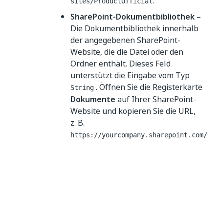
.
sites/ProductOfficial
SharePoint-Dokumentbibliothek
–
Die Dokumentbibliothek innerhalb
der angegebenen SharePoint-
Website, die die Datei oder den
Ordner enthält. Dieses Feld
unterstützt die Eingabe vom Typ
. Öffnen Sie die Registerkarte
String
Dokumente
auf Ihrer SharePoint-
Website und kopieren Sie die URL,
z. B.
https://yourcompany.sharepoint.com/
sites/ProductOfficial/Shared%20Docu
.
ments/Forms/AllItems.aspx
Option
URL eingeben
:
Arbeitsmappen-URL
– Die URL der
Arbeitsmappe von Interesse. Dieses