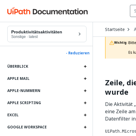
O
Startseite
A
D
Produktivitätsaktivitäten
t
Sonstige
·
latest
c
Bitt
Wichtig :
p
Es k
- Reduzieren
ÜBERBLICK
APPLE MAIL
Zeile, d
wurde
APPLE-NUMMERN
APPLE SCRIPTING
Die Aktivität
eine Zeile am
EXCEL
Datenfilter i
GOOGLE WORKSPACE
UiPath.Micro