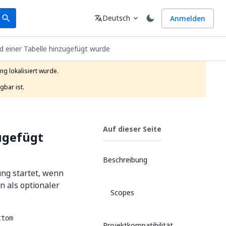
earch
Sprache
Deutsch
Anmelden
search
translate
expand_more
d einer Tabelle hinzugefügt wurde
g lokalisiert wurde.

gbar ist.
Auf dieser Seite
zugefügt
Beschreibung
ung startet, wenn
n als optionaler
Scopes
ttom
Projektkompatibilität