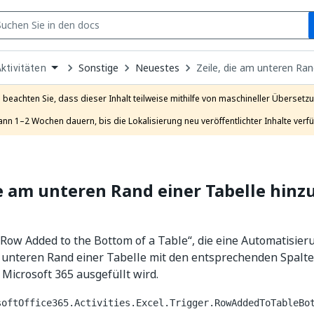
S
pen
Sonstige
Neuestes
Zeile, die am unteren Ran
ktivitäten
ropdown
o
hoose
e beachten Sie, dass dieser Inhalt teilweise mithilfe von maschineller Übersetzun
roduct
ann 1–2 Wochen dauern, bis die Lokalisierung neu veröffentlichter Inhalte verfü
ie am unteren Rand einer Tabelle hin
 „Row Added to the Bottom of a Table“, die eine Automatisier
 unteren Rand einer Tabelle mit den entsprechenden Spalte
n Microsoft 365 ausgefüllt wird.
softOffice365.Activities.Excel.Trigger.RowAddedToTableBo