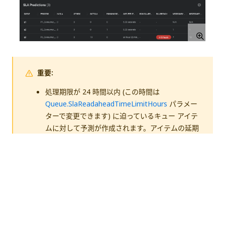
重要:
処理期限が 24 時間以内 (この時間は
Queue.SlaReadaheadTimeLimitHours
パラメー
ターで変更できます) に迫っているキュー アイテ
ムに対して予測が作成されます。アイテムの延期
日数は考慮されません。
少なくとも 1 つのキュー アイテムがその処理期
限を超えている場合、
[必要なロボットの台数
(SLA)]
列に
[キャパシティ オーバー]
と表示さ
れ、予測値は算出されなくなります。