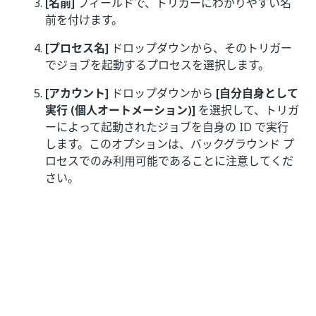
[名前]
フィールドで、トリガーにわかりやすい名
前を付けます。
[プロセス名]
ドロップダウンから、そのトリガー
でジョブを起動するプロセスを選択します。
[アカウント]
ドロップダウンから
[自分自身として
実行 (個人オートメーション)]
を選択して、トリガ
ーによって起動されたジョブを自身の ID で実行
します。このオプションは、バックグラウンド プ
ロセスでのみ利用可能であることに注意してくだ
さい。
「
トリガーを管理する
」に記載された指示に従っ
て、その他の設定を行います。
[
追加
] を選択してトリガーを追加します。トリガ
ーは [
トリガー]
ページに表示され、トリガーの設
定に従ってユーザー自身の ID でジョブが開始さ
れます。