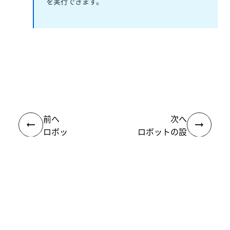
を実行できます。
いい
はい
thumb_up
thumb_down
え
前へ
次へ
ロボッ
ロボットの設
ト
定
接続
ヘルプ リソース
サポート
学習する
UiPath アカデミー
質問する
UiPath フォーラム