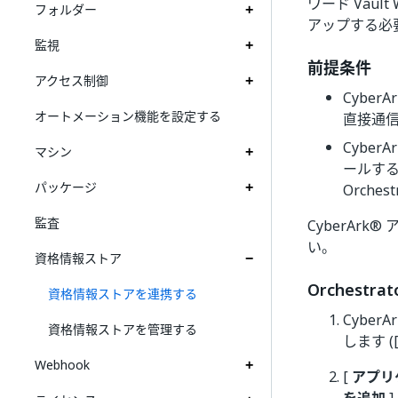
ワード Vau
フォルダー
アップする必
監視
前提条件
アクセス制御
CyberA
オートメーション機能を設定する
直接通
CyberA
マシン
ールする
パッケージ
Orch
監査
CyberAr
い。
資格情報ストア
Orchest
資格情報ストアを連携する
Cybe
資格情報ストアを管理する
します 
Webhook
[
アプリ