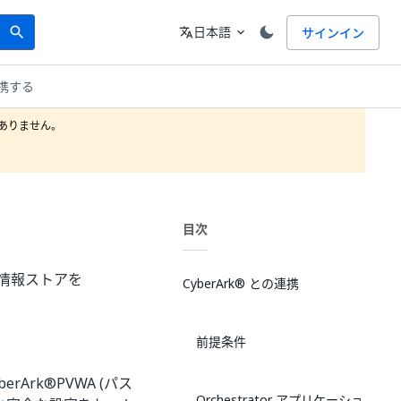
Search
言語
日本語
サインイン
search
translate
expand_more
携する
りません。

目次
資格情報ストアを
CyberArk® との連携
前提条件
erArk®PVWA (パス
Orchestrator アプリケーショ