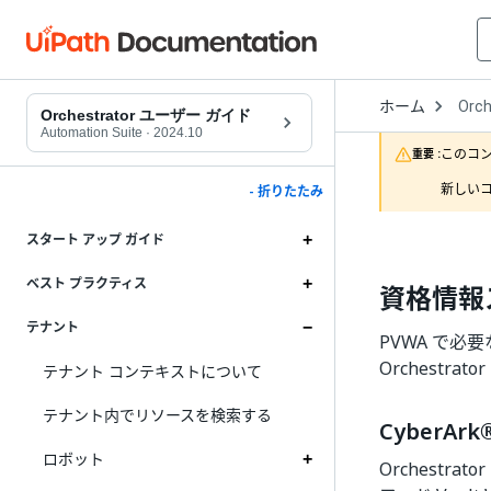
Open
ホーム
Orch
Drop
Orchestrator ユーザー ガイド
to
Automation Suite
·
2024.10
choo
このコ
重要 :
produ
新しいコ
- 折りたたみ
スタート アップ ガイド
ベスト プラクティス
資格情報
テナント
PVWA で必
Orchestra
テナント コンテキストについて
テナント内でリソースを検索する
CyberAr
ロボット
Orchestra