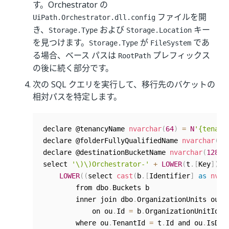
す。Orchestrator の
ファイルを開
UiPath.Orchestrator.dll.config
き、
および
キー
Storage.Type
Storage.Location
を見つけます。
が
であ
Storage.Type
FileSystem
る場合、ベース パスは
プレフィックス
RootPath
の後に続く部分です。
次の SQL クエリを実行して、移行先のバケットの
相対パスを特定します。
declare @tenancyName 
nvarchar
(
64
)
=
N
'{tenant
declare @folderFullyQualifiedName 
nvarchar
(
10
declare @destinationBucketName 
nvarchar
(
128
)
select 
'\)\)Orchestrator-'
+
LOWER
(
t
.
[
Key
]
)
+
LOWER
(
(
select 
cast
(
b
.
[
Identifier
]
as
nvar
        from dbo
.
Buckets b

        inner join dbo
.
OrganizationUnits ou

            on ou
.
Id 
=
 b
.
OrganizationUnitId

        where ou
.
TenantId 
=
 t
.
Id and ou
.
IsDel